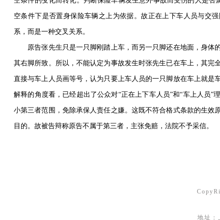
空条件的变化而转化。判断保险车辆发生意外事故而受伤的人是否属
空条件下是否置身保险车辆之上为依据。故正在上下车人员与交强
系，而是一种交叉关系。
原告张先生只是一只脚刚踏上车，而另一只脚还在地面，身体的
其右脚所致。所以，不能认定为事故发生时张先生已在车上，其完
直接与车上人员画等号，认为只要上车人员的一只脚放在车上就是
解释的角度看，已经超出了公众对“正在上下车人员”和“车上人员
小第三者范围，免除承保人责任之嫌。这既不符合格式条款的生效
目的。故被告辩称原告不属于第三者，主张免赔，法院不予采信。
Copy
地址：上