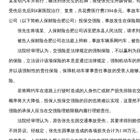
某发动汽车并前行，碾压到张先生的右脚，致使张先生外踝骨裂。
受伤后先后到4家医院治疗、复查，共花费医疗费2304余元。事
公司（以下简称人保财险合肥公司）投保交强险，事故发生在保险期
张先生将项某、人保财险合肥公司诉至肥东县人民法院，请求判令
被告人保财险合肥公司在法庭上辩称，事故车辆系网约车，被告
法院经审理认为，交强险是法律规定的强制保险，不以赢利为目
的保险，立法设计该项保险的本意是通过法律规定，强制机动车的
并以该强制性的责任保险，保障机动车肇事责任事故的受害人能够
险。
若将网约车在道路上行驶时造成的人身伤亡或财产损失排除在交
概率将大大降低，投保人投保交强险的目的也将难以实现，这显然
强险的承保人应当在交强险理赔限额内履行理赔责任。
法院经审理认为，原告张先生因交通事故受伤，其要求得到赔偿
不持异议。经核定，张先生因事故造成的各项损失合计为1.08万